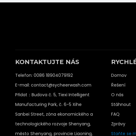
KONTAKTUJTE NÁS
RYCHL
Telefon: 0086 18904079192
Domov
E-mail:
contact@sycheerwash.com
Řešení
Přidat：Budova č. 5, Tiexi Intelligent
O nás
Manufacturing Park, č. 6-5 Xihe
Stáhnout
Sanbei Street, zóna ekonomického a
FAQ
technologického rozvoje Shenyang,
Zprávy
město Shenyang, provincie Liaoning,
Staňte se