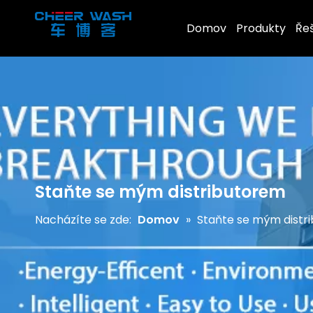
Domov
Produkty
Ře
Staňte se mým distributorem
Nacházíte se zde:
Domov
»
Staňte se mým distr