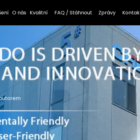
šení
O nás
Kvalitní
FAQ / Stáhnout
Zprávy
Kontak
ibutorem